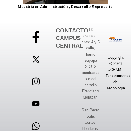
Maestría en Administración y Desarrollo Empresarial
CONTACTO
13
avenida,
CAMPUS
entre 4 y 5
CENTRAL
calle,
barrio
Copyright
Suyapa
© 2026
S.O, 2
UCENM |
cuadras al
Departamento
sur del
de
estadio
Tecnología
Francisco
Morazán.
San Pedro
Sula,
Cortés,
Honduras,