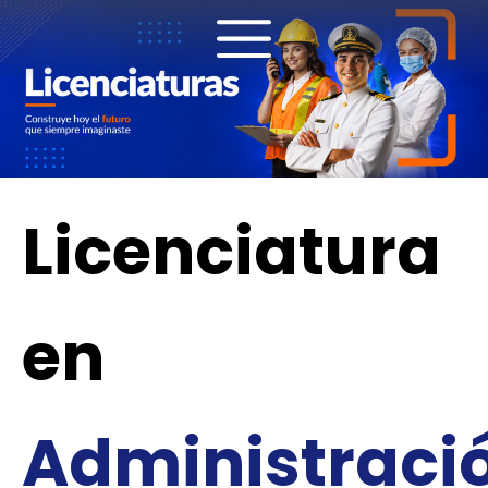
Ir
al
contenido
Licenciatura
en
Administraci