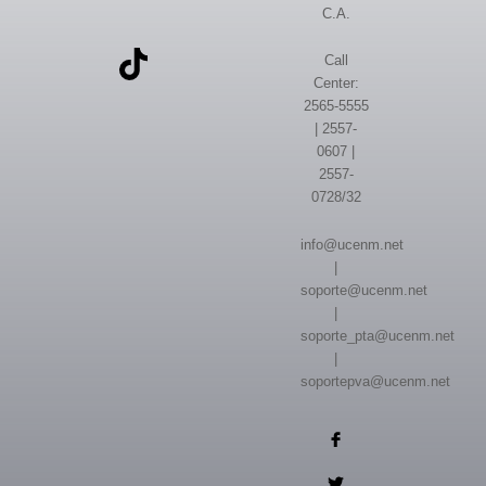
C.A.
Call
Center:
2565-5555
| 2557-
0607 |
2557-
0728/32
info@ucenm.net
|
soporte@ucenm.net
|
soporte_pta@ucenm.net
|
soportepva@ucenm.net