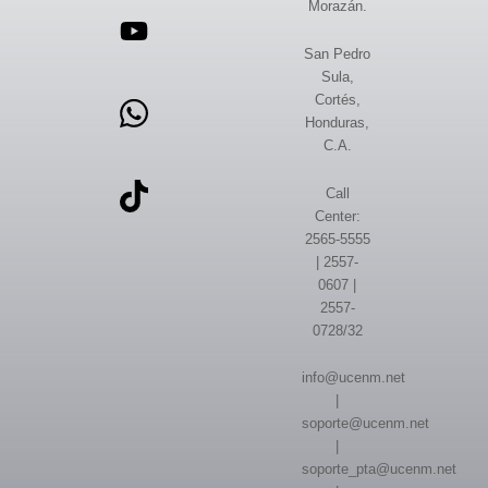
Morazán.
San Pedro
Sula,
Cortés,
Honduras,
C.A.
Call
Center:
2565-5555
| 2557-
0607 |
2557-
0728/32
info@ucenm.net
|
soporte@ucenm.net
|
soporte_pta@ucenm.net