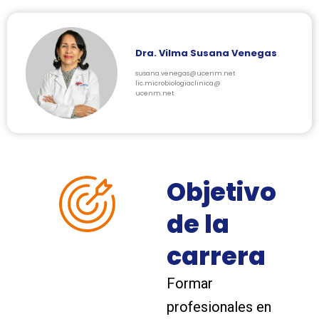
Dra. Vilma Susana Venegas
susana.venegas@ucenm.net
lic.microbiologiaclinica@
ucenm.net
Objetivo
de la
carrera
Formar
profesionales en