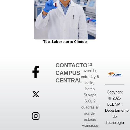
Téc. Laboratorio Clínico
CONTACTO
13
avenida,
CAMPUS
entre 4 y 5
CENTRAL
calle,
barrio
Copyright
Suyapa
© 2026
S.O, 2
UCENM |
cuadras al
Departamento
sur del
de
estadio
Tecnología
Francisco