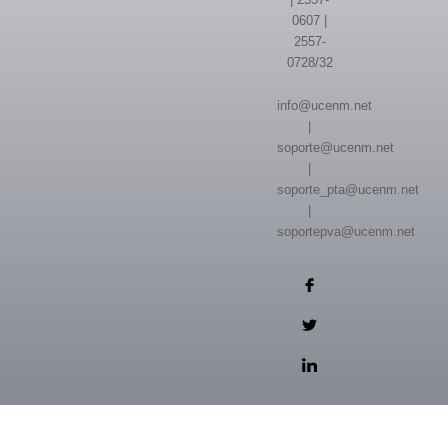
0607 |
2557-
0728/32
info@ucenm.net
|
soporte@ucenm.net
|
soporte_pta@ucenm.net
|
soportepva@ucenm.net