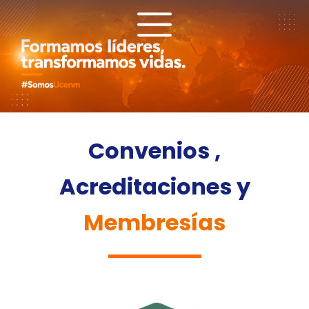
Ir
al
contenido
Convenios ,
Acreditaciones y
Membresías