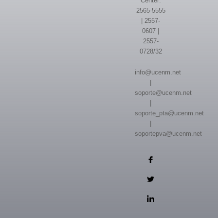
Center:
2565-5555
| 2557-
0607 |
2557-
0728/32
info@ucenm.net
|
soporte@ucenm.net
|
soporte_pta@ucenm.net
|
soportepva@ucenm.net