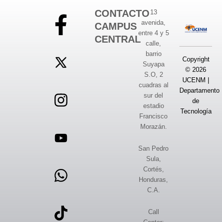
CONTACTO
13
avenida,
CAMPUS
entre 4 y 5
CENTRAL
calle,
barrio
Copyright
Suyapa
© 2026
S.O, 2
UCENM |
cuadras al
Departamento
sur del
de
estadio
Tecnología
Francisco
Morazán.
San Pedro
Sula,
Cortés,
Honduras,
C.A.
Call