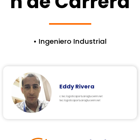
n de Carrera
• Ingeniero Industrial
Eddy Rivera
c.tec.logisticaportuaria@ucenm.net
tec.logisticaportuaria@ucenm.net