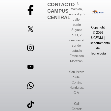
CONTACTO
13
avenida,
CAMPUS
entre 4 y 5
CENTRAL
calle,
barrio
Copyright
Suyapa
© 2026
S.O, 2
UCENM |
cuadras al
Departamento
sur del
de
estadio
Tecnología
Francisco
Morazán.
San Pedro
Sula,
Cortés,
Honduras,
C.A.
Call
Center: