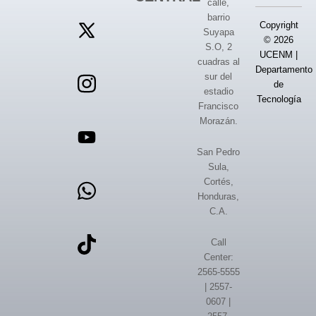
calle,
barrio
Copyright
Suyapa
© 2026
S.O, 2
UCENM |
cuadras al
Departamento
sur del
de
estadio
Tecnología
Francisco
Morazán.
San Pedro
Sula,
Cortés,
Honduras,
C.A.
Call
Center:
2565-5555
| 2557-
0607 |