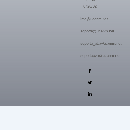
2557-
0728/32
info@ucenm.net
|
soporte@ucenm.net
|
soporte_pta@ucenm.net
|
soportepva@ucenm.net